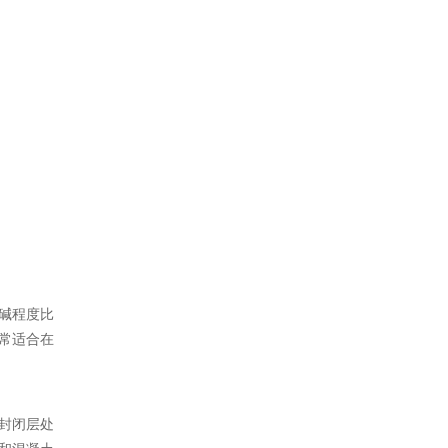
碱程度比
常适合在
封闭层处