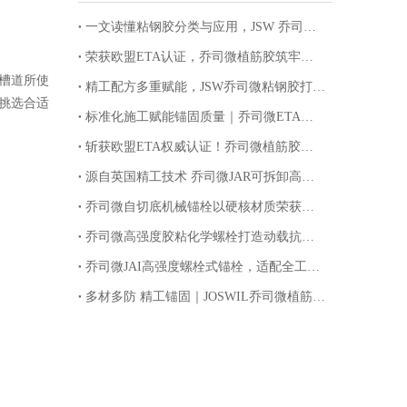
一文读懂粘钢胶分类与应用，JSW 乔司微提供全套加固落地服务
荣获欧盟ETA认证，乔司微植筋胶筑牢建筑加固安全防线
槽道所使
精工配方多重赋能，JSW乔司微粘钢胶打造加固工程高品质选材
挑选合适
标准化施工赋能锚固质量｜乔司微ETA认证环氧植筋胶规范施工指南
斩获欧盟ETA权威认证！乔司微植筋胶锚定国际品质，筑牢基建锚固安全防线
源自英国精工技术 乔司微JAR可拆卸高强螺栓解锁锚固循环新价值
乔司微自切底机械锚栓以硬核材质荣获欧盟ETA认证
乔司微高强度胶粘化学螺栓打造动载抗震锚固新标杆
乔司微JAI高强度螺栓式锚栓，适配全工况重载紧固
多材多防 精工锚固｜JOSWIL乔司微植筋高强度螺栓适配全工况腐蚀环境