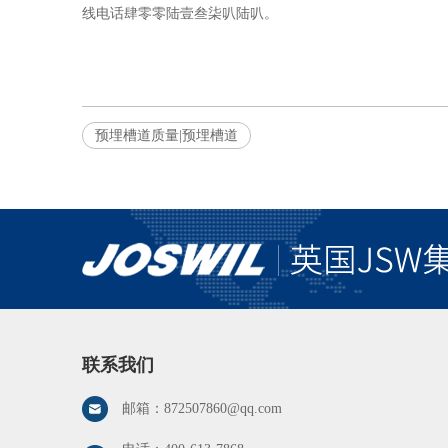
线电话肆零零陆壹叁柒叭陆叭。
预埋槽道质量|预埋槽道
联系我们
邮箱：
872507860@qq.com