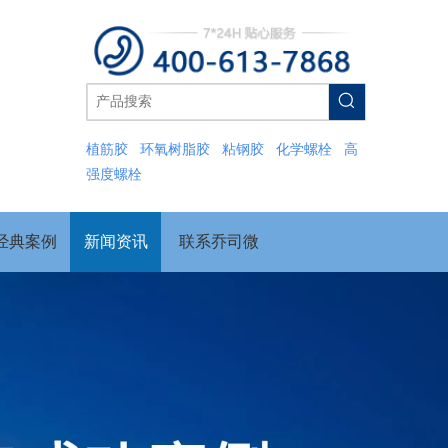
植筋胶
环氧树脂胶
粘钢胶
化学螺栓
高
强度螺栓
经典案例
新闻资讯
联系乔司微