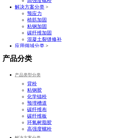
高强度螺栓
解决方案分类
>
预应力
植筋加固
粘钢加固
碳纤维加固
混凝土裂缝修补
应用领域分类
>
房屋加固
产品分类
轨道交通
桥梁伸缩缝
古建筑加固
产品类型分类
码头加固工程
背栓
乔司微精品
>
粘钢胶
植筋胶
化学锚栓
预埋槽道
碳纤维布
碳纤维板
环氧树脂胶
高强度螺栓
解决方案分类