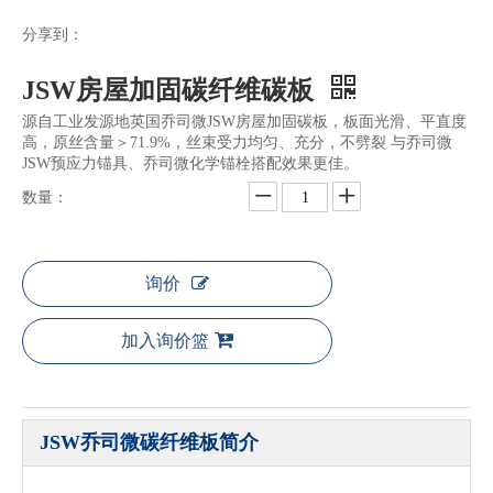
分享到：
JSW房屋加固碳纤维碳板
源自工业发源地英国乔司微JSW房屋加固碳板，板面光滑、平直度
高，原丝含量＞71.9%，丝束受力均匀、充分，不劈裂 与乔司微
JSW预应力锚具、乔司微化学锚栓搭配效果更佳。
数量：
询价
加入询价篮
JSW乔司微碳纤维板简介