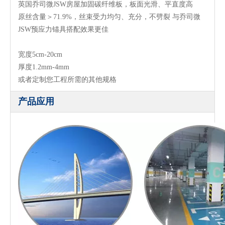
英国乔司微JSW房屋加固碳纤维板，板面光滑、平直度高
原丝含量＞71.9%，丝束受力均匀、充分，不劈裂 与乔司微
JSW预应力锚具搭配效果更佳
宽度5cm-20cm
厚度1.2mm-4mm
或者定制您工程所需的其他规格
产品应用