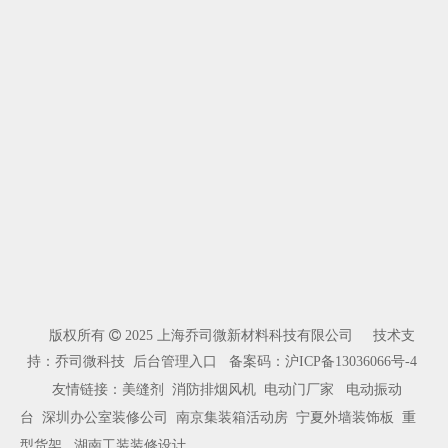
乔司微JAI高强度螺栓式锚栓，适配全工况重载紧固
多材多防 精工锚固｜JOSWIL乔司微植筋高强度螺栓适配全工况腐蚀环境
版权所有

2025 上海乔司微新材料科技有限公司 技术支
持：乔司微科技
后台管理入口
备案码：
沪ICP备13036066号-4
友情链接：
美缝剂
消防排烟风机
电动门厂家
电动振动
台
深圳办公室装修公司
南京集装箱活动房
宁夏外墙装饰板
重
型货架
湖南工装装修设计