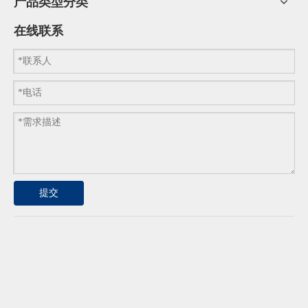
产品类型分类
在线联系
粘钢加固|粘钢加固的具体流程
相关文章
一文读懂粘钢胶分类与应用，JSW 乔司微提供全套加固落地服务
荣获欧盟ETA认证，乔司微植筋胶筑牢建筑加固安全防线
精工配方多重赋能，JSW乔司微粘钢胶打造加固工程高品质选材
提交
标准化施工赋能锚固质量｜乔司微ETA认证环氧植筋胶规范施工指南
斩获欧盟ETA权威认证！乔司微植筋胶锚定国际品质，筑牢基建锚固安全防线
源自英国精工技术 乔司微JAR可拆卸高强螺栓解锁锚固循环新价值
乔司微自切底机械锚栓以硬核材质荣获欧盟ETA认证
乔司微高强度胶粘化学螺栓打造动载抗震锚固新标杆