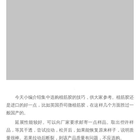
今天小编介绍集中选购植筋胶的技巧，供大家参考。植筋胶还
是进口的好一点，比如英国乔司微植筋胶，在这样几个方面胜过一
般国产的。
延展性能较好。可以向厂家要求邮寄一点样品。取出些许样
品，等其干透，尝试拉动，松开后，如果能恢复原来样子，说明质
量很棒。若果拉动后断裂，则该产品质量有问题，不应选购。