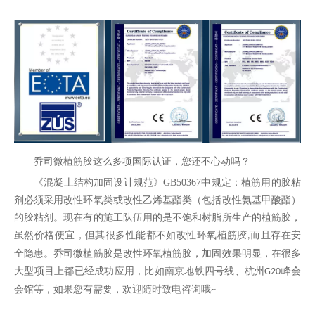
乔司微植筋胶这么多项国际认证，您还不心动吗？
《混凝土结构加固设计规范》
GB50367
中规定：植筋用的胶粘
剂必须采用改性环氧类或改性乙烯基酯类（包括改性氨基甲酸酯）
的胶粘剂。现在有的施工队伍用的是不饱和树脂所生产的植筋胶，
虽然价格便宜，但其很多性能都不如改性环氧植筋胶
而且存在安
,
全隐患。乔司微植筋胶是改性环氧植筋胶，加固效果明显，在很多
大型项目上都已经成功应用，比如南京地铁四号线、杭州
峰会
G20
会馆等，如果您有需要，欢迎随时致电咨询哦
~