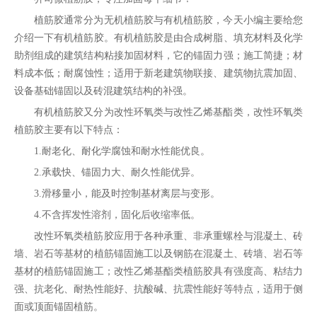
植筋胶通常分为无机植筋胶与有机植筋胶，今天小编主要给您
介绍一下有机植筋胶。有机植筋胶是由合成树脂、填充材料及化学
助剂组成的建筑结构粘接加固材料，它的锚固力强；施工简捷；材
料成本低；耐腐蚀性；适用于新老建筑物联接、建筑物抗震加固、
设备基础锚固以及砖混建筑结构的补强。
有机植筋胶又分为改性环氧类与改性乙烯基酯类，改性环氧类
植筋胶主要有以下特点：
1.
耐老化、耐化学腐蚀和耐水性能优良。
2.
承载快、锚固力大、耐久性能优异。
3.
滑移量小，能及时控制基材离层与变形。
4.
不含挥发性溶剂，固化后收缩率低。
改性环氧类植筋胶应用于各种承重、非承重螺栓与混凝土、砖
墙、岩石等基材的植筋锚固施工以及钢筋在混凝土、砖墙、岩石等
基材的植筋锚固施工；改性乙烯基酯类植筋胶具有强度高、粘结力
强、抗老化、耐热性能好、抗酸碱、抗震性能好等特点，适用于侧
面或顶面锚固植筋。