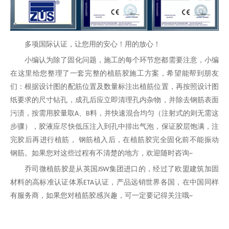
多项国际认证，让您用的安心！用的放心！
小编认为除了固化问题，施工的每个环节您都需要注意，小编
在这里给您整理了一套完整的植筋胶施工方案，希望能帮到朋友
们：根据设计图的配筋位置及数量标注出植筋位置，再按照设计图
纸要求的尺寸钻孔，成孔后应立即清理孔内杂物，并除去钢筋表面
污渍，按需用胶量取
、
料，并快速混合均匀（注射式的则无需这
A
B
步骤），胶液应尽快低压注入到孔中排出气泡，保证胶层饱满，注
完胶后再进行植筋，
钢筋植入后，在植筋胶完全固化前不能振动
钢筋。如果您对这些过程有不清楚的地方，欢迎随时咨询
~
乔司微植筋胶是从英国
集团进口的，经过了欧盟建筑加固
JSW
材料的高标准认证体系
认证，产品远销世界各国，在中国同样
ETA
有服务商，如果您对植筋胶感兴趣，可一定要记得关注哦
~