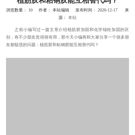
植筋胶和粘钢胶能互相替代吗？
浏览数量：
10
作者： 本站编辑 发布时间： 2020-12-17 来
源：
本站
["wechat","weibo","qzone","douban","email"]
之前小编写过一篇文章介绍植筋胶加固和化学锚栓加固的区
别，有不少朋友觉得很有用，那今天小编再和大家分享一个很多朋
友都疑惑的问题：植筋胶和粘钢胶能互相替代吗？