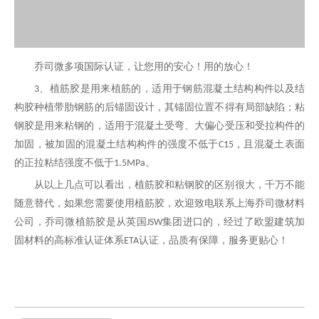
乔司微多项国际认证，让您用的安心！用的放心！
、植筋胶是用来植筋的，适用于钢筋混凝土结构构件以及结
3
构胶种植带肋钢筋的后锚固设计，其锚固位置不得有局部缺陷；粘
钢胶是用来粘钢的，适用于混凝土受弯、大偏心受压和受拉构件的
加固，被加固的混凝土结构构件的强度不低于
，且混凝土表面
C15
的正拉粘结强度不低于
。
1.5MPa
从以上几点可以看出，植筋胶和粘钢胶的区别很大，千万不能
随意替代，如果您需要使用植筋胶，欢迎致电联系上海乔司微材料
公司，乔司微植筋胶是从英国
集团进口的，经过了欧盟建筑加
JSW
固材料的高标准认证体系
认证，品质有保障，服务更贴心！
ETA