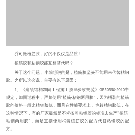
乔司微植筋胶，好的不仅仅是品质！
植筋胶和粘钢胶能互相替代吗？
关于这个问题，小编想说的是，植筋胶坚决不能用来代替粘钢
胶。之所以这么说，主要有以下原因：
、《建筑结构加固工程施工质量验收规范》
中
1
GB50550-2010
规定，加固过程中，严禁使用
植筋
粘钢两用胶
，因为桶装的植筋
“
-
”
胶的价格一般比粘钢胶低，而且在性能要求上，也较粘钢胶低，在
这种情况下，有的厂家显然是不肯按照粘钢胶的标准去生产
植筋
"
-
粘钢两用胶
，而是直接使用桶装植筋胶的配方代替粘钢胶的配
"
方。