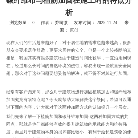
碳纤维布与植筋加固在施工时的特点分
析
浏览数量：
0
作者： 乔司微 发布时间： 2025-11-24 来
源：
原创
["wechat","weibo","qzone","douban","email"]
现在人们的生活越来越好了，对于居住地的需求也越来越高，很多
朋友会要求居住舒适，更要求居住的安全。但是一个比较残酷的真
相是，我国其实有很多建筑物由于建造时间比较早，一直沿用到现
在，经过那么长时间的自然环境的侵蚀，容易出现一些质量安全问
题，那么对于这些问题要想妥善的解决，就不得不对其进行加固。
经常有客户跑来问，那么对于建筑物进行加固植筋加固和碳纤维布
加固究竟有啥特点呢？今天就帮助大家解决这个疑问，希望可以通
过下面的内容，让大家对于这两种加固方式的认知提升一个层次。
我们先来了解一下植筋加固和碳纤维布加固·这两种加固方式的共
同点，那就是他们都能够有效的提升建筑物的承载能力和抗拉强
度，而且对于建筑物本身的损坏都比较小，有利于延长建筑物的使