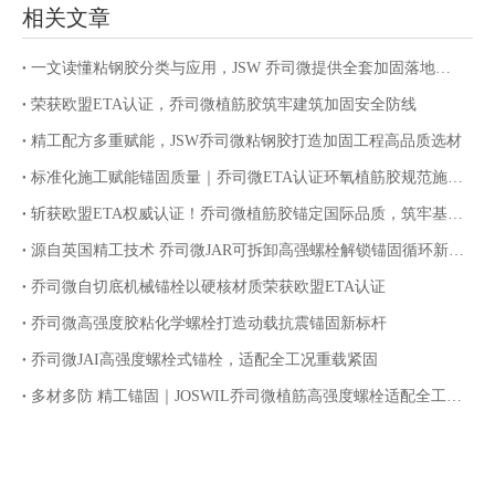
相关文章
一文读懂粘钢胶分类与应用，JSW 乔司微提供全套加固落地服务
荣获欧盟ETA认证，乔司微植筋胶筑牢建筑加固安全防线
精工配方多重赋能，JSW乔司微粘钢胶打造加固工程高品质选材
标准化施工赋能锚固质量｜乔司微ETA认证环氧植筋胶规范施工指南
斩获欧盟ETA权威认证！乔司微植筋胶锚定国际品质，筑牢基建锚固安全防线
源自英国精工技术 乔司微JAR可拆卸高强螺栓解锁锚固循环新价值
乔司微自切底机械锚栓以硬核材质荣获欧盟ETA认证
乔司微高强度胶粘化学螺栓打造动载抗震锚固新标杆
乔司微JAI高强度螺栓式锚栓，适配全工况重载紧固
多材多防 精工锚固｜JOSWIL乔司微植筋高强度螺栓适配全工况腐蚀环境