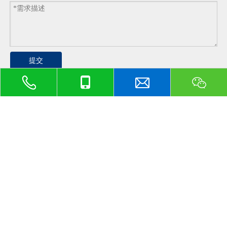
提交
版权所有

2025 上海乔司微新材料科技有限公司 技术支
持：乔司微科技
后台管理入口
备案码：
沪ICP备13036066号-4
友情链接：
美缝剂
消防排烟风机
电动门厂家
电动振动
台
深圳办公室装修公司
南京集装箱活动房
宁夏外墙装饰板
重
型货架
湖南工装装修设计
河南园林设计公司
北京装饰公司
仿石漆
富平装修
建筑工
程管理
高压电机
广东ALC板材厂家
水性环氧地坪漆
色选机
海
南房产