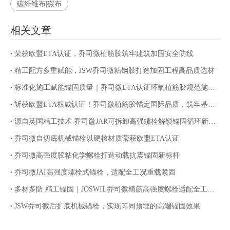
碳纤维布|碳布
相关文章
荣获欧盟ETA认证，乔司微植筋胶筑牢建筑加固安全防线
精工配方多重赋能，JSW乔司微粘钢胶打造加固工程高品质选材
标准化施工赋能锚固质量｜乔司微ETA认证环氧植筋胶规范施工指南
斩获欧盟ETA权威认证！乔司微植筋胶锚定国际品质，筑牢基建锚固安全防线
源自英国精工技术 乔司微JAR可拆卸高强螺栓解锁锚固循环新价值
乔司微自切底机械锚栓以硬核材质荣获欧盟ETA认证
乔司微高强度胶粘化学螺栓打造动载抗震锚固新标杆
乔司微JAI高强度螺栓式锚栓，适配全工况重载紧固
多材多防 精工锚固｜JOSWIL乔司微植筋高强度螺栓适配全工况腐蚀环境
JSW乔司微后扩底机械锚栓，实现等同预埋的高端锚固效果