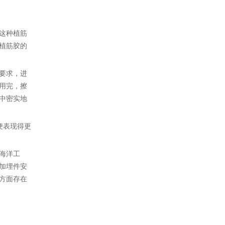
这种植筋
植筋胶的
要求，进
用完，擦
中密实地
便表现得更
海洋工
加埋件安
方面存在