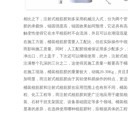
相比之下，注射式植筋胶则多采用机械注入式，分为两个管
胶的承载快，锚固强度高，锚固效果如同预埋，它还具有高
触变性使得它在水平植筋时不会流淌，并且可以在潮湿混凝
在施工方面，桶装植筋胶需要人工配比，但在实际操作中很
而影响施工质量。同时，人工配胶很难保证用多少配多少，
净出口，拧上盖子，下次还可以继续使用，此外，注射式植
注满整个孔深的三分之二，这使得其施工质量一般要高于桶
在施工现场，桶装植筋胶的重量较大，动辄20-30Kg，
加明显，而注射式植筋胶由于其轻便和易操作的特点，更适
桶装植筋胶和注射式植筋胶在应用范围上也有所不同，桶装
程、化工工程等，而注射式植筋胶则更广泛地应用于建筑植
装、石材干挂支架固定、设备基础固定等多个领域。桶装植
显著的差异，在选择使用哪种植筋胶时，应根据具体的工程