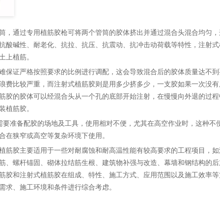
筒，通过专用植筋胶枪可将两个管筒的胶体挤出并通过混合头混合均匀，
抗酸碱性、耐老化、抗拉、抗压、抗震动、抗冲击动荷载等特性，注射式
土上植筋。
难保证严格按照要求的比例进行调配，这会导致混合后的胶体质量达不到
浪费比较严重，而注射式植筋胶则是用多少挤多少，一支胶如果一次没有
筋胶的胶体可以经混合头从一个孔的底部开始注射，在慢慢向外退的过程
装植筋胶。
并且需要准备配胶的场地及工具，使用相对不便，尤其在高空作业时，这种不
合在狭窄或高空等复杂环境下使用。
植筋胶主要适用于一些对耐腐蚀和耐高温性能有较高要求的工程项目，如
筋、螺杆锚固、砌体拉结筋生根、建筑物补强与改造、幕墙和钢结构的后
筋胶和注射式植筋胶在组成、特性、施工方式、应用范围以及施工效率等
需求、施工环境和条件进行综合考虑。