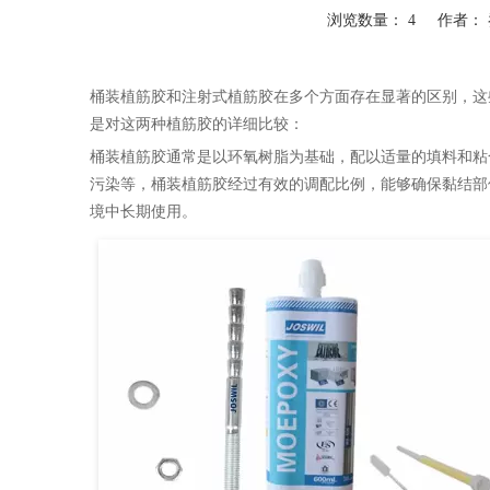
浏览数量：
4
作者： 乔
["wechat","weibo","qzone","douban","email"]
桶装植筋胶和注射式植筋胶在多个方面存在显著的区别，这
是对这两种植筋胶的详细比较：
桶装植筋胶通常是以环氧树脂为基础，配以适量的填料和粘
污染等，桶装植筋胶经过有效的调配比例，能够确保黏结部
境中长期使用。