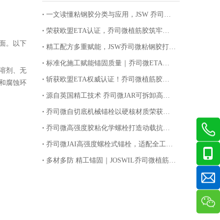
一文读懂粘钢胶分类与应用，JSW 乔司微提供全套加固落地服务
荣获欧盟ETA认证，乔司微植筋胶筑牢建筑加固安全防线
面。以下
精工配方多重赋能，JSW乔司微粘钢胶打造加固工程高品质选材
标准化施工赋能锚固质量｜乔司微ETA认证环氧植筋胶规范施工指南
溶剂、无
斩获欧盟ETA权威认证！乔司微植筋胶锚定国际品质，筑牢基建锚固安全防线
和腐蚀环
源自英国精工技术 乔司微JAR可拆卸高强螺栓解锁锚固循环新价值
乔司微自切底机械锚栓以硬核材质荣获欧盟ETA认证
乔司微高强度胶粘化学螺栓打造动载抗震锚固新标杆
乔司微JAI高强度螺栓式锚栓，适配全工况重载紧固
多材多防 精工锚固｜JOSWIL乔司微植筋高强度螺栓适配全工况腐蚀环境