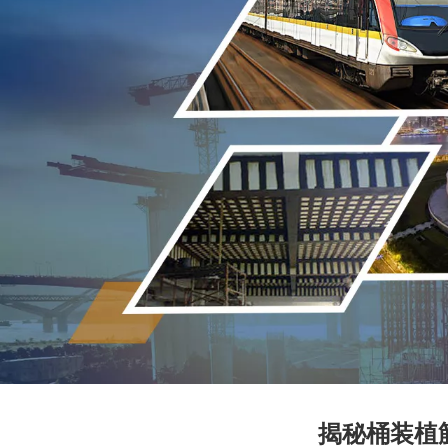
揭秘桶装植