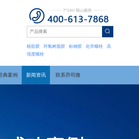
植筋胶
环氧树脂胶
粘钢胶
化学螺栓
高
强度螺栓
经典案例
新闻资讯
联系乔司微