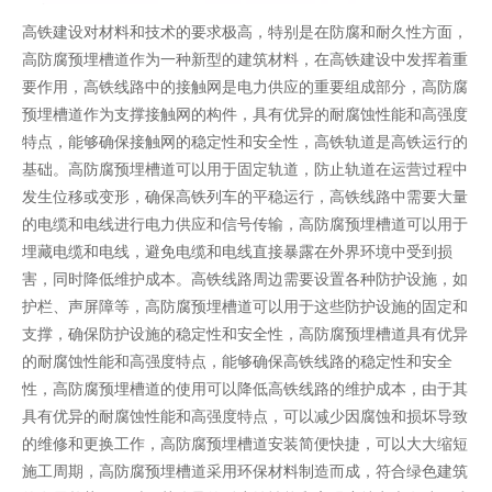
高铁建设对材料和技术的要求极高，特别是在防腐和耐久性方面，
高防腐预埋槽道作为一种新型的建筑材料，在高铁建设中发挥着重
要作用，高铁线路中的接触网是电力供应的重要组成部分，高防腐
预埋槽道作为支撑接触网的构件，具有优异的耐腐蚀性能和高强度
特点，能够确保接触网的稳定性和安全性，高铁轨道是高铁运行的
基础。高防腐预埋槽道可以用于固定轨道，防止轨道在运营过程中
发生位移或变形，确保高铁列车的平稳运行，高铁线路中需要大量
的电缆和电线进行电力供应和信号传输，高防腐预埋槽道可以用于
埋藏电缆和电线，避免电缆和电线直接暴露在外界环境中受到损
害，同时降低维护成本。高铁线路周边需要设置各种防护设施，如
护栏、声屏障等，高防腐预埋槽道可以用于这些防护设施的固定和
支撑，确保防护设施的稳定性和安全性，高防腐预埋槽道具有优异
的耐腐蚀性能和高强度特点，能够确保高铁线路的稳定性和安全
性，高防腐预埋槽道的使用可以降低高铁线路的维护成本，由于其
具有优异的耐腐蚀性能和高强度特点，可以减少因腐蚀和损坏导致
的维修和更换工作，高防腐预埋槽道安装简便快捷，可以大大缩短
施工周期，高防腐预埋槽道采用环保材料制造而成，符合绿色建筑