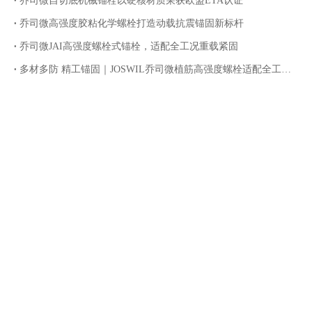
乔司微自切底机械锚栓以硬核材质荣获欧盟ETA认证
乔司微高强度胶粘化学螺栓打造动载抗震锚固新标杆
乔司微JAI高强度螺栓式锚栓，适配全工况重载紧固
多材多防 精工锚固｜JOSWIL乔司微植筋高强度螺栓适配全工况腐蚀环境