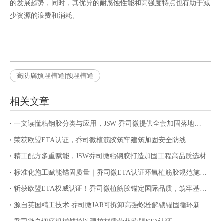
的发展趋势，同时，其优异的耐腐蚀性能和高强度特点也有助于减
少资源的浪费和消耗。
高防腐预埋槽道|预埋槽道
相关文章
一文读懂粘钢胶分类与应用，JSW 乔司微提供全套加固落地服务
荣获欧盟ETA认证，乔司微植筋胶筑牢建筑加固安全防线
精工配方多重赋能，JSW乔司微粘钢胶打造加固工程高品质选材
标准化施工赋能锚固质量｜乔司微ETA认证环氧植筋胶规范施工指南
斩获欧盟ETA权威认证！乔司微植筋胶锚定国际品质，筑牢基建锚固安全防线
源自英国精工技术 乔司微JAR可拆卸高强螺栓解锁锚固循环新价值