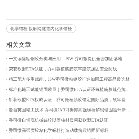
化学锚栓|接触网隧道内化学锚栓
相关文章
一文读懂粘钢胶分类与应用，JSW 乔司微提供全套加固落地服务
荣获欧盟ETA认证，乔司微植筋胶筑牢建筑加固安全防线
精工配方多重赋能，JSW乔司微粘钢胶打造加固工程高品质选材
标准化施工赋能锚固质量｜乔司微ETA认证环氧植筋胶规范施工指南
斩获欧盟ETA权威认证！乔司微植筋胶锚定国际品质，筑牢基建锚固安全防线
源自英国精工技术 乔司微JAR可拆卸高强螺栓解锁锚固循环新价值
乔司微自切底机械锚栓以硬核材质荣获欧盟ETA认证
乔司微高强度胶粘化学螺栓打造动载抗震锚固新标杆