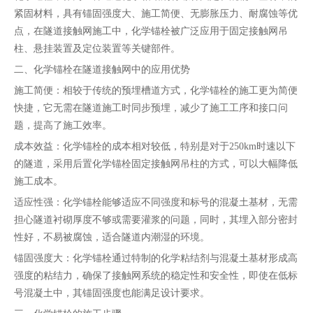
紧固材料，具有锚固强度大、施工简便、无膨胀压力、耐腐蚀等优
点，在隧道接触网施工中，化学锚栓被广泛应用于固定接触网吊
柱、悬挂装置及定位装置等关键部件。
二、化学锚栓在隧道接触网中的应用优势
施工简便：相较于传统的预埋槽道方式，化学锚栓的施工更为简便
快捷，它无需在隧道施工时同步预埋，减少了施工工序和接口问
题，提高了施工效率。
成本效益：化学锚栓的成本相对较低，特别是对于250km时速以下
的隧道，采用后置化学锚栓固定接触网吊柱的方式，可以大幅降低
施工成本。
适应性强：化学锚栓能够适应不同强度和标号的混凝土基材，无需
担心隧道衬砌厚度不够或需要灌浆的问题，同时，其埋入部分密封
性好，不易被腐蚀，适合隧道内潮湿的环境。
锚固强度大：化学锚栓通过特制的化学粘结剂与混凝土基材形成高
强度的粘结力，确保了接触网系统的稳定性和安全性，即使在低标
号混凝土中，其锚固强度也能满足设计要求。