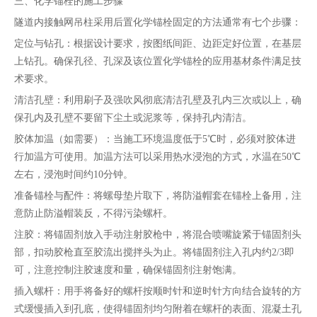
三、化学锚栓的施工步骤
隧道内接触网吊柱采用后置化学锚栓固定的方法通常有七个步骤：
定位与钻孔：根据设计要求，按图纸间距、边距定好位置，在基层
上钻孔。确保孔径、孔深及该位置化学锚栓的应用基材条件满足技
术要求。
清洁孔壁：利用刷子及强吹风彻底清洁孔壁及孔内三次或以上，确
保孔内及孔壁不要留下尘土或泥浆等，保持孔内清洁。
胶体加温（如需要）：当施工环境温度低于5℃时，必须对胶体进
行加温方可使用。加温方法可以采用热水浸泡的方式，水温在50℃
左右，浸泡时间约10分钟。
准备锚栓与配件：将螺母垫片取下，将防溢帽套在锚栓上备用，注
意防止防溢帽装反，不得污染螺杆。
注胶：将锚固剂放入手动注射胶枪中，将混合喷嘴旋紧于锚固剂头
部，扣动胶枪直至胶流出搅拌头为止。将锚固剂注入孔内约2/3即
可，注意控制注胶速度和量，确保锚固剂注射饱满。
插入螺杆：用手将备好的螺杆按顺时针和逆时针方向结合旋转的方
式缓慢插入到孔底，使得锚固剂均匀附着在螺杆的表面、混凝土孔