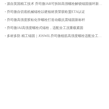
源自英国精工技术 乔司微JAR可拆卸高强螺栓解锁锚固循环新价值
乔司微自切底机械锚栓以硬核材质荣获欧盟ETA认证
乔司微高强度胶粘化学螺栓打造动载抗震锚固新标杆
乔司微JAI高强度螺栓式锚栓，适配全工况重载紧固
多材多防 精工锚固｜JOSWIL乔司微植筋高强度螺栓适配全工况腐蚀环境