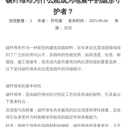
碳纤维布为什么能成为地震中的隐形守
护者？
浏览数量：
3
作者： 乔司微 发布时间： 2025-09-04 来
源：
原创
["wechat","weibo","qzone","douban","email"]
碳纤维布作为一种新型的建筑加固材料，近年来在抗震加固领域得
到了广泛的应用与认可，其独特的性能优势，如高强度、轻质、耐
腐蚀、施工便捷等，使其成为提升建筑结构抗震性能的重要选择，
以下是对碳纤维布在抗震加固中的详细探讨。
碳纤维布的基本特性
碳纤维布，是由碳纤维丝经过特定工艺织造而成的材料。它具备以
下显著特点：
高强度与高模量：碳纤维布具有极高的抗拉强度和弹性模量，这使
得它在承受外力时能够保持较高的稳定性和承载能力。
轻质：相较于传统的加固材料如钢筋，碳纤维布的质量更轻，几乎