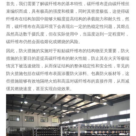
首先，我们需要了解碳纤维布的基本特性，碳纤维布是由碳纤维丝
束编织而成，具有极高的强度和模量，同时其密度极低，这使得碳
纤维布在结构加固中能够大幅度提高结构的承载能力和耐久性，然
而，碳纤维布在高温环境下会表现出一定的热稳定性问题，其熔点
虽然高达数千摄氏度，但在实际使用中，当温度达到一定程度时，
碳纤维布仍然会面临熔化或燃烧的风险。
因此，防火措施的实施对于粘贴碳纤维布的结构物至关重要，防火
措施的主要目的是提高碳纤维布的耐火性能，防止其在火灾等极端
情况下被迅速烧毁，从而保证结构的整体稳定性和安全性，常见的
防火措施包括在碳纤维布表面涂覆防火涂料、包裹防火板材等，这
些措施能够有效地隔绝火焰和高温对碳纤维布的直接作用，从而减
缓其燃烧速度，甚至实现自熄效果。