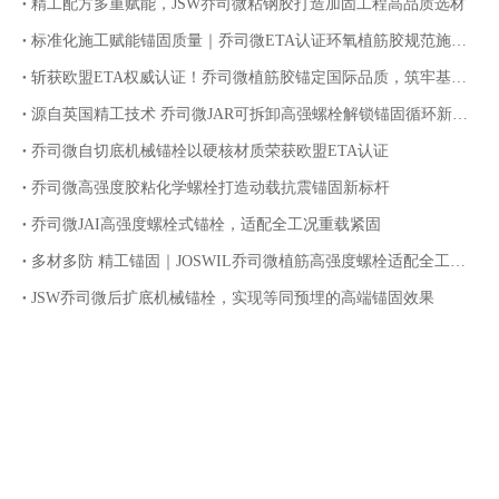
精工配方多重赋能，JSW乔司微粘钢胶打造加固工程高品质选材
标准化施工赋能锚固质量｜乔司微ETA认证环氧植筋胶规范施工指南
斩获欧盟ETA权威认证！乔司微植筋胶锚定国际品质，筑牢基建锚固安全防线
源自英国精工技术 乔司微JAR可拆卸高强螺栓解锁锚固循环新价值
乔司微自切底机械锚栓以硬核材质荣获欧盟ETA认证
乔司微高强度胶粘化学螺栓打造动载抗震锚固新标杆
乔司微JAI高强度螺栓式锚栓，适配全工况重载紧固
多材多防 精工锚固｜JOSWIL乔司微植筋高强度螺栓适配全工况腐蚀环境
JSW乔司微后扩底机械锚栓，实现等同预埋的高端锚固效果