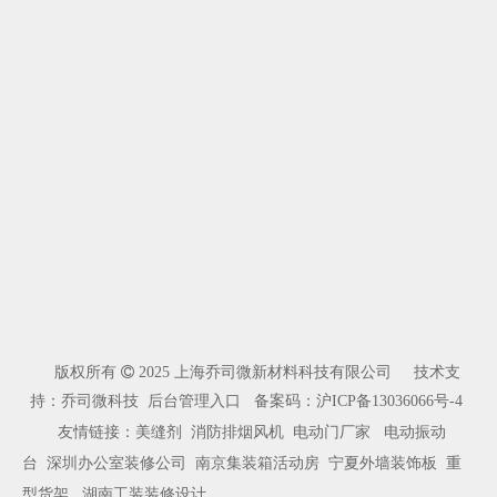
版权所有

2025 上海乔司微新材料科技有限公司 技术支
持：乔司微科技
后台管理入口
备案码：
沪ICP备13036066号-4
友情链接：
美缝剂
消防排烟风机
电动门厂家
电动振动
台
深圳办公室装修公司
南京集装箱活动房
宁夏外墙装饰板
重
型货架
湖南工装装修设计