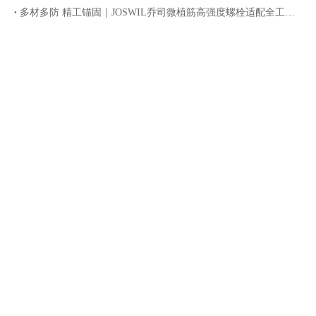
多材多防 精工锚固｜JOSWIL乔司微植筋高强度螺栓适配全工况腐蚀环境