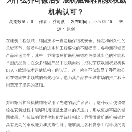
为什么乔司微后扩底机械锚栓能获权威
机构认可？
浏览数量：
0
作者： 乔司微 发布时间： 2025-09-16 来
源：
原创
["wechat","weibo","qzone","douban","email"]
在建筑工程领域，锚固技术一直是确保结构安全、稳定和耐久性的
关键环节。随着科技的进步和工程要求的不断提高，各种新型锚固
产品应运而生，其中，乔司微后扩底机械锚栓凭借其出色的性能和
卓越的品质，在众多锚固产品中脱颖而出，成功荣获欧洲权威机构
ETA（欧洲技术评估机构）的认证。这一荣誉不仅彰显了乔司微公
司在锚固技术领域的领先地位，也为其产品在全球市场的推广和应
用奠定了坚实的基础。
乔司微后扩底机械锚栓采用了先进的后扩底设计，这种设计使得锚
栓在安装过程中能够利用混凝土基材的挤压力，形成更加牢固的锚
固效果。与传统的预埋件和化学锚栓相比，乔司微后扩底机械锚栓
具有更高的承载能力和抗震性能，能够满足各种复杂工程环境的需