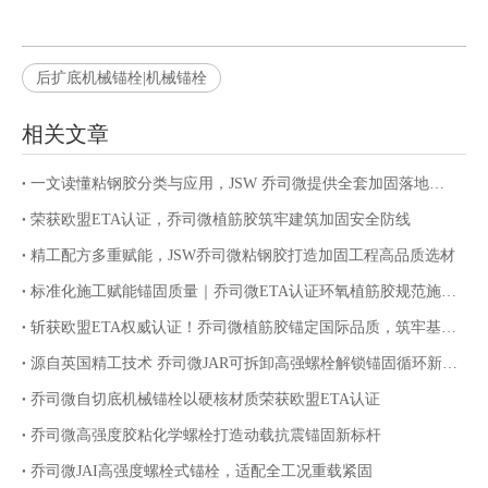
后扩底机械锚栓|机械锚栓
相关文章
一文读懂粘钢胶分类与应用，JSW 乔司微提供全套加固落地服务
荣获欧盟ETA认证，乔司微植筋胶筑牢建筑加固安全防线
精工配方多重赋能，JSW乔司微粘钢胶打造加固工程高品质选材
标准化施工赋能锚固质量｜乔司微ETA认证环氧植筋胶规范施工指南
斩获欧盟ETA权威认证！乔司微植筋胶锚定国际品质，筑牢基建锚固安全防线
源自英国精工技术 乔司微JAR可拆卸高强螺栓解锁锚固循环新价值
乔司微自切底机械锚栓以硬核材质荣获欧盟ETA认证
乔司微高强度胶粘化学螺栓打造动载抗震锚固新标杆
乔司微JAI高强度螺栓式锚栓，适配全工况重载紧固