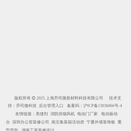
版权所有

2025 上海乔司微新材料科技有限公司 技术支
持：乔司微科技
后台管理入口
备案码：
沪ICP备13036066号-4
友情链接：
美缝剂
消防排烟风机
电动门厂家
电动振动
台
深圳办公室装修公司
南京集装箱活动房
宁夏外墙装饰板
重
型货架
湖南工装装修设计