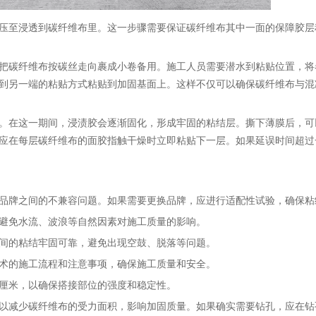
压至浸透到碳纤维布里。这一步骤需要保证碳纤维布其中一面的保障胶层
把碳纤维布按碳丝走向裹成小卷备用。施工人员需要潜水到粘贴位置，将
到另一端的粘贴方式粘贴到加固基面上。这样不仅可以确保碳纤维布与混
膜。在这一期间，浸渍胶会逐渐固化，形成牢固的粘结层。撕下薄膜后，可
应在每层碳纤维布的面胶指触干燥时立即粘贴下一层。如果延误时间超过
品牌之间的不兼容问题。如果需要更换品牌，应进行适配性试验，确保粘
避免水流、波浪等自然因素对施工质量的影响。
间的粘结牢固可靠，避免出现空鼓、脱落等问题。
术的施工流程和注意事项，确保施工质量和安全。
0厘米，以确保搭接部位的强度和稳定性。
以减少碳纤维布的受力面积，影响加固质量。如果确实需要钻孔，应在钻