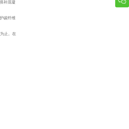
填补混凝
护碳纤维
匀为止。在