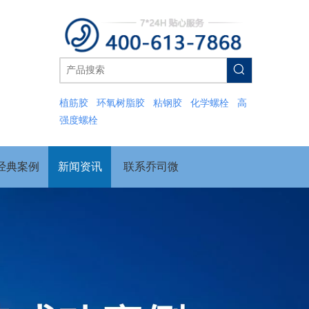
植筋胶
环氧树脂胶
粘钢胶
化学螺栓
高
强度螺栓
经典案例
新闻资讯
联系乔司微