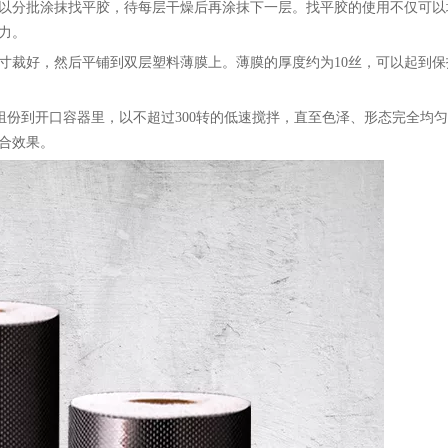
可以分批涂抹找平胶，待每层干燥后再涂抹下一层。找平胶的使用不仅可以
力。
寸裁好，然后平铺到双层塑料薄膜上。薄膜的厚度约为10丝，可以起到保
组份到开口容器里，以不超过300转的低速搅拌，直至色泽、形态完全均
合效果。