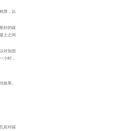
稍厚，以
卷好的碳
凝土之间
以对加固
一小时，
结效果。
孔前对碳