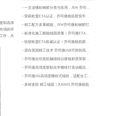
一文读懂粘钢胶分类与应用，JSW 乔司微提供全套加固落地服务
荣获欧盟ETA认证，乔司微植筋胶筑牢建筑加固安全防线
度和高弹
精工配方多重赋能，JSW乔司微粘钢胶打造加固工程高品质选材
性强的环
标准化施工赋能锚固质量｜乔司微ETA认证环氧植筋胶规范施工指南
工作，共
斩获欧盟ETA权威认证！乔司微植筋胶锚定国际品质，筑牢基建锚固安全防线
源自英国精工技术 乔司微JAR可拆卸高强螺栓解锁锚固循环新价值
乔司微自切底机械锚栓以硬核材质荣获欧盟ETA认证
乔司微高强度胶粘化学螺栓打造动载抗震锚固新标杆
乔司微JAI高强度螺栓式锚栓，适配全工况重载紧固
多材多防 精工锚固｜JOSWIL乔司微植筋高强度螺栓适配全工况腐蚀环境