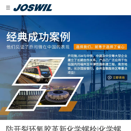
防开裂环氧胶革新化学螺栓|化学螺