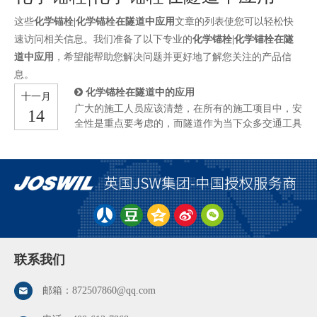
这些
化学锚栓|化学锚栓在隧道中应用
文章的列表使您可以轻松快
速访问相关信息。我们准备了以下专业的
化学锚栓|化学锚栓在隧
道中应用
，希望能帮助您解决问题并更好地了解您关注的产品信
息。
化学锚栓在隧道中的应用
十一月
广大的施工人员应该清楚，在所有的施工项目中，安
14
全性是重点要考虑的，而隧道作为当下众多交通工具
中都会需要的一个场所，尤其是一些地下工程，隧道
的重要性更是不言而喻。 近些年来，隧道的安全性
频频告急，如果隧道发生了质量问题，那么后果可以
说是不堪设想，所以对于隧道进行加固也就成了一个
必要的环节，况且隧道在日常的使用过程中，也或多
或少会出现不同程度的损坏。那么如何对隧道进行加
固呢，需要用到哪些加固材料的，今天就和大家来聊
一聊这方面的内容。 要对隧道进行加固，就不得不
使用到化学锚栓了，化学锚栓作为众多锚固材料中的
联系我们
佼佼者，目前在各行各业各领域都有着相对广泛的使
用，一般而言，化学锚栓主要采用优质的合金钢或者
邮箱：
872507860@qq.com
不