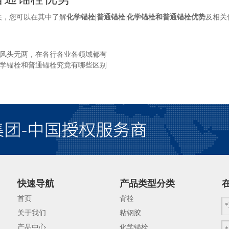
关，您可以在其中了解
化学锚栓|普通锚栓|化学锚栓和普通锚栓优势
及相关
风头无两，在各行各业各领域都有
学锚栓和普通锚栓究竟有哪些区别
势呢？今天就和大家来聊一聊这方
栓，膨胀锚栓的原理是利用膨胀件
锚固主要是利用椎体和膨胀片的移
实现对被锚固件的锚固。 化学锚
化学锚栓的使用需要化学粘接剂配
试。这里值得注意的是，由于品牌
快速导航
产品类型分类
首页
背栓
关于我们
粘钢胶
产品中心
化学锚栓