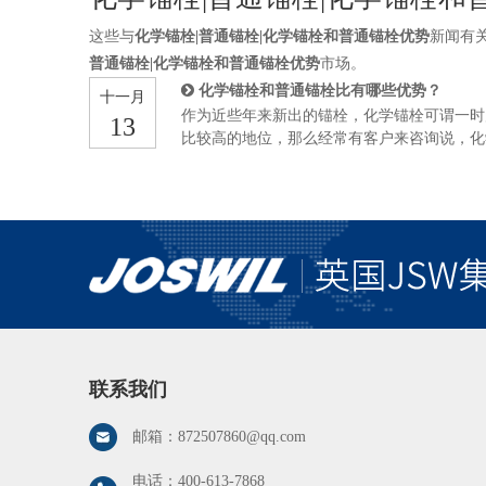
这些与
化学锚栓|普通锚栓|化学锚栓和普通锚栓优势
新闻有
普通锚栓|化学锚栓和普通锚栓优势
市场。
化学锚栓和普通锚栓比有哪些优势？
十一月
作为近些年来新出的锚栓，化学锚栓可谓一时
13
比较高的地位，那么经常有客户来咨询说，化
呢？或者说化学锚栓相比于普通锚栓有哪些优
面的内容。 其实普通锚栓主要指的是膨胀锚
来挤压孔壁，从而形成一定的锚固作用，这种
动来使得膨胀片膨胀，形成一定的张力，从而
栓的诞生要比膨胀锚栓晚很久，作为新生儿，
合，实现锚固作用，在使用前需要进行拉拔测
的差异，化学药剂的差异，所以具体的数据参
联系我们
邮箱：
872507860@qq.com
电话：
400-613-7868