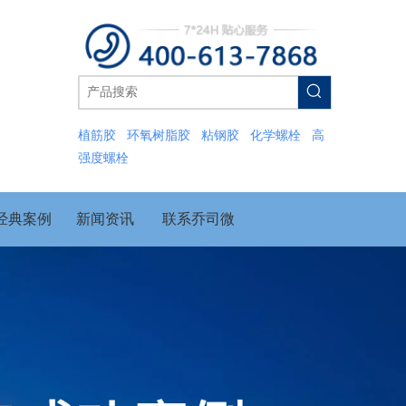
植筋胶
环氧树脂胶
粘钢胶
化学螺栓
高
强度螺栓
经典案例
新闻资讯
联系乔司微