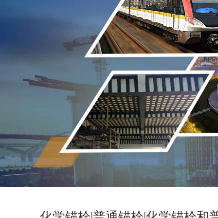
化学锚栓|普通锚栓|化学锚栓和