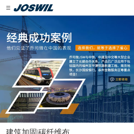
建筑加固|碳纤维布