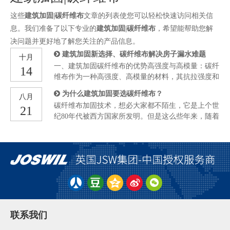
这些
建筑加固|碳纤维布
文章的列表使您可以轻松快速访问相关信
息。我们准备了以下专业的
建筑加固|碳纤维布
，希望能帮助您解
决问题并更好地了解您关注的产品信息。
建筑加固新选择、碳纤维布解决房子漏水难题
十月
一、建筑加固碳纤维布的优势高强度与高模量：碳纤
14
维布作为一种高强度、高模量的材料，其抗拉强度和
弹性模量远高于传统的维修材料如水泥或钢筋。这种
为什么建筑加固要选碳纤维布？
八月
特性使得碳纤维布在承受房屋结构应力时表现出色，
碳纤维布加固技术，想必大家都不陌生，它是上个世
21
能够有效加固和修复受损部位，防止漏水问题进一步
纪80年代被西方国家所发明。但是这么些年来，随着
恶化。 耐腐蚀性与耐候性：房屋漏水问题往往与潮
中国建筑行业的不断发展，碳纤维加固技术，在中国
湿环境有关，传统材料在长时间受潮后容易出现腐
也越来越先进。目前我国的碳纤维加固技术，在世界
蚀、老化等问题，导致维修效果大打折扣。而碳纤维
范围内可以说是一流水平了，在各行各业的加固领域
布则具有良好的耐腐蚀性和耐候性，即使在恶劣环境
都发挥着重要作用，可以说是已经成为各种加固方式
下也能保持稳定的性能，从而确保维修效果的持久
的首选。那么碳纤维布加固究竟有什么魔力呢？为什
性。柔韧性与适应性：碳纤维布具有较高的柔韧性，
么会成为加固的首选方式呢？今天我们就来和大家聊
能够适应不同形状和尺寸的建筑结构，为维修工作提
一聊这方面的话题。 第一，工程量少。随着建筑行
供了很大的便利。在房屋漏水修复中，碳纤维布可以
业的发展，建筑加固技术也在不断进步，同样的加固
根据
工程。施工量较多的加固方式注定要被市场所淘汰，
联系我们
而碳纤维布加固法操作简单，工程量少，有利于提升