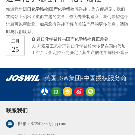
知道您对
进口化学锚栓|国产化学锚栓
感兴趣，为方便起见，我们
在网站上列出了类似主题的文章。作为专业制造商，我们希望这个
消息可以帮助您。如果您有兴趣了解有关该产品的更多信息，请随
时与我们联系。
进口化学锚栓与国产化学锚栓真正差异
二月
01 外观及工艺处理进口化学锚栓大多是在国内代加
25
工生产，但定位不同决定了其生产的化学锚栓外观及
工艺上都有一定的差别。当然，这其中就涉及到价格
成本问题，售价差距原因，导致国内大多数公司不可
能不计成本的去开发和制造产品，但如果是国内比较
好的品牌，外观和工艺的差距其实已经比较小了。
02材质及受力效果目前进口品牌的化学锚栓也基本都
国产化，包括原材料也多半是国产的，如果锚栓的材
质使用得当，国产化学锚栓的受力和进口化学锚栓不
分伯仲。以曼卡特M12化学锚栓为例，8.8级拉拔力
可到60kN以上，和进口同等级品牌产品受力基本没
联系我们
有区别。 03认证齐全度 为了验证产品的安全性，很
多厂家都会做各种的行业认证及报告，
邮箱：
872507860@qq.com