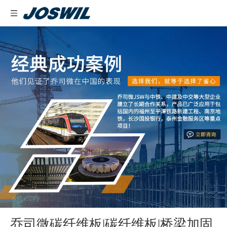
乔司微碳纤维板|碳纤维板|桥梁加固