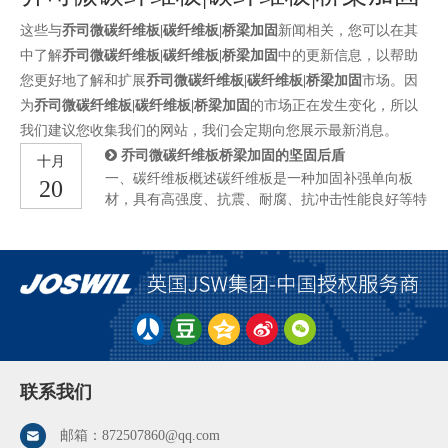
这些与
乔司微碳纤维板|碳纤维板|桥梁加固
新闻相关，您可以在其
中了解
乔司微碳纤维板|碳纤维板|桥梁加固
中的更新信息，以帮助
您更好地了解和扩展
乔司微碳纤维板|碳纤维板|桥梁加固
市场。因
为
乔司微碳纤维板|碳纤维板|桥梁加固
的市场正在发生变化，所以
我们建议您收集我们的网站，我们会定期向您展示最新消息。
乔司微碳纤维板桥梁加固的坚固后盾
十月
一、碳纤维板概述碳纤维板是一种加固补强单向板
20
材，具有高强度、抗震、耐腐、抗冲击性能良好等特
点。其强度利用效率高，使用方便，是桥梁加固的首
选材料。乔司微碳纤维板采用优质碳纤维与进口成型
树脂复合而成，抗拉强度是普通钢材的10~15倍以
上，具有极高的强度和刚度，以及优异的耐久性和耐
腐蚀性能。 二、碳纤维板加固技术乔司微碳纤维板
加固技术依据加固形式的不同，可分为被动加固技术
和主动加固技术。被动加固技术：即粘贴碳纤维板加
固技术。通过碳纤维板胶粘接碳纤维板和混凝土结
构，达到共同受力的目的。这种技术相比于粘钢加固
联系我们
强度更高，自重更轻，施工便利、工期短，只需采用
简单的脚手架即可，无需进行焊接施工，不损坏原结
邮箱：
872507860@qq.com