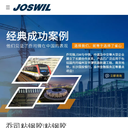
乔司粘钢胶|粘钢胶