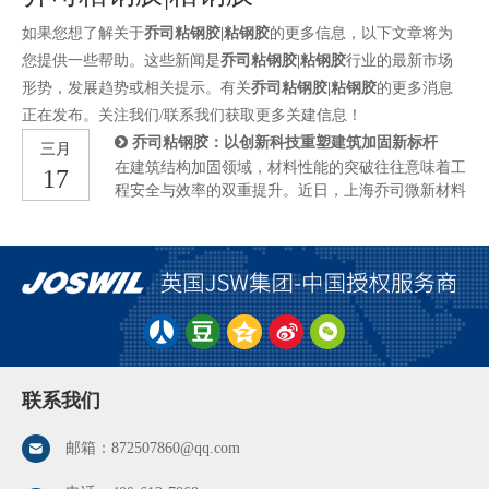
如果您想了解关于
乔司粘钢胶|粘钢胶
的更多信息，以下文章将为
您提供一些帮助。这些新闻是
乔司粘钢胶|粘钢胶
行业的最新市场
形势，发展趋势或相关提示。有关
乔司粘钢胶|粘钢胶
的更多消息
正在发布。关注我们/联系我们获取更多关建信息！
乔司粘钢胶：以创新科技重塑建筑加固新标杆
三月
在建筑结构加固领域，材料性能的突破往往意味着工
17
程安全与效率的双重提升。近日，上海乔司微新材料
科技有限公司推出的JSW粘钢胶凭借其独特的触变
性、全环境适应性及高强度环保特性，成为行业关注
的焦点。这款专为复杂施工场景设计的加固材料，不
仅解决了传统粘钢胶在立面、仰面施工中的流淌难
题，更以全温域固化、卓越耐候性及轻量化优势，重
新定义了建筑加固材料的技术标准。 立面仰面施工
“滴胶不漏”传统粘钢胶在垂直或倒置面施工时，常因
胶体流动性强导致流坠、空鼓等问题，影响加固效
果，JSW粘钢胶通过创新触变配方，实现“静态粘
联系我们
稠、动态流动”的状态切换：当胶体静止时，其高粘
度特性可牢固附着于施工面，即使倒置或垂直作业亦
邮箱：
872507860@qq.com
不流