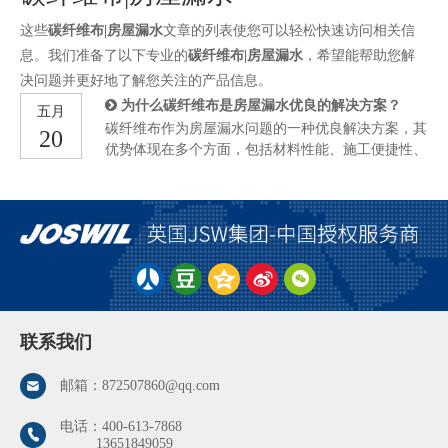
这些
碳纤维布|房屋漏水
文章的列表使您可以轻松快速访问相关信
息。我们准备了以下专业的
碳纤维布|房屋漏水
，希望能帮助您解
决问题并更好地了解您关注的产品信息。
为什么碳纤维布是房屋漏水优良的解决方案？
五月
碳纤维布作为房屋漏水问题的一种优良解决方案，其
20
优势体现在多个方面，包括材料性能、施工便捷性、
耐久性以及环保性等。以下是对碳纤维布为何成为房
屋漏水优良解决方案的详细阐述： 一、优异的材料
性能高强度与高模量：碳纤维布作为一种高强度、高
模量的材料，其抗拉强度和弹性模量远高于传统的维
修材料如水泥或钢筋，这种特性使得碳纤维布在承受
房屋结构应力时表现出色，能够有效加固和修复受损
部位，防止漏水问题进一步恶化。据相关资料显示，
碳纤维布的抗压强度可达到钢材的8倍，这为其在房
屋漏水修复中的应用提供了坚实的基础。耐腐蚀性与
联系我们
耐候性：房屋漏水问题往往与潮湿环境有关，传统材
料在长时间受潮后容易出现腐蚀、老化等问题，导致
邮箱：
872507860@qq.com
电话：
400-613-7868
13651849059