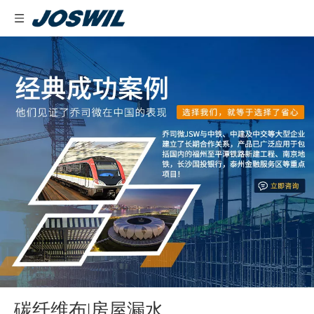
碳纤维布|房屋漏水