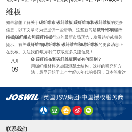
维板
如果您想了解关于
碳纤维布|碳纤维板|碳纤维布和碳纤维板
的更多
信息，以下文章将为您提供一些帮助。这些新闻是
碳纤维布|碳纤
维板|碳纤维布和碳纤维板
行业的最新市场形势，发展趋势或相关
提示。有关
碳纤维布|碳纤维板|碳纤维布和碳纤维板
的更多消息正
在发布。关注我们/联系我们获取更多关建信息！
碳纤维布和碳纤维板两者有何区别？
八月
用碳纤维材料来加固混凝土结构，这样的研究和方
09
法，最早开始于上个世纪80年代的美国，日本等发达
国家。在中国，这项技术的使用起步比较晚，但随着
中国经济社会的发展，中国的经济建设和交通事业也
取得了蓬勃发展。碳纤维加固应用领域，也越来越为
广泛。碳纤维加固，主要包含两种形式，一种是碳纤
维布加固，另外一种是碳纤维板加固，两者在结构承
载力的提升方面存在一些差异。今天我们就来聊一聊
碳纤维布和碳纤维板，这两者在加固领域中有哪些差
异呢？ 虽然说碳纤维布和碳纤维板同属于碳纤维材
料，但两者其实是有一定差异的。 首先来看碳纤维
联系我们