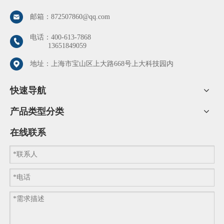
布，形状和布有点类似，重量很轻，质地比较软，也
可以随意裁剪，因为它是有碳丝编织而成的。一般碳
邮箱：
872507860@qq.com
纤
电话：
400-613-7868
13651849059
地址：上海市宝山区上大路668号上大科技园内
快速导航
产品类型分类
在线联系