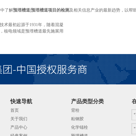
其中了解
预埋槽道|预埋槽道项目的检测
及相关信息产业的最新趋势，以帮
术最初起源于1931年，随着混凝
，核电领域是预埋槽道最先施展用
，隧道，市政隧道以及轨道交通等
件，对于工程可以起到稳固的作
能确保其正常使用呢？今天来和大
检查。槽道表面应保持光滑平整，
可以有起皮气泡和其他损伤等现
有镀锌层，而镀锌层厚度的测量可
快速导航
产品类型分类
首页
背栓
关于我们
粘钢胶
产品中心
化学锚栓
经典案例
预埋槽道