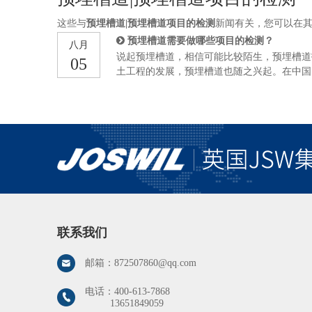
这些与
预埋槽道|预埋槽道项目的检测
新闻有关，您可以在
预埋槽道需要做哪些项目的检测？
八月
说起预埋槽道，相信可能比较陌生，预埋槽道技
05
土工程的发展，预埋槽道也随之兴起。在中国
武之地的地方，后来逐渐在幕墙，高速，铁路
领域应用广泛。预埋槽道是一种连接结构的构
用。那么预埋槽道需要做哪些项目的检测，才
家聊一聊这方面的内容。 一、外观及尺寸的
不能有褶皱裂纹或者严重刮伤等缺陷，表面不
象。 二、镀锌层的厚度测量。槽道体应该配
以使用测厚仪。 三、槽道承载力检测。要做
联系我们
邮箱：
872507860@qq.com
电话：
400-613-7868
13651849059