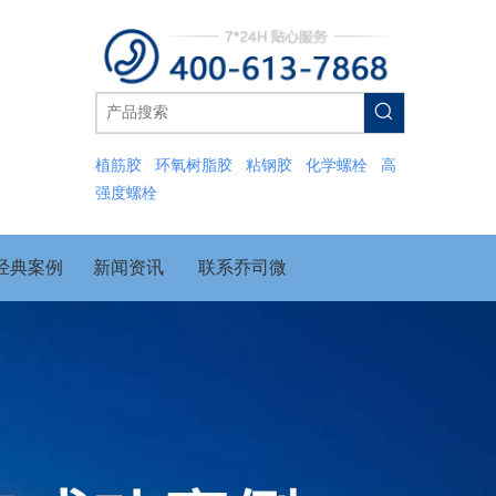
植筋胶
环氧树脂胶
粘钢胶
化学螺栓
高
强度螺栓
经典案例
新闻资讯
联系乔司微