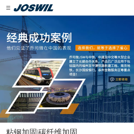
粘钢加固|碳纤维加固