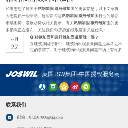
如果您想了解关于
粘钢加固|碳纤维加固
的更多信息，以下文章将
为您提供一些帮助。这些新闻是
粘钢加固|碳纤维加固
行业的最新
市场形势，发展趋势或相关提示。有关
粘钢加固|碳纤维加固
的更
多消息正在发布。关注我们/联系我们获取更多关建信息！
粘钢加固和碳纤维加固谁更胜一筹？
八月
在建筑加固行业中，建筑物出现质量问题是再常见不
22
过的事情了。对于建筑物出现质量问题市场上有许多
种解决方案，一般是对其进行加固维护。我们在逛街
时，也会经常看到有一些商铺，会因为加固修缮而暂
停营业。一般当这类建筑物因为安全性能不达标，就
需要对其进行加固维护。不同的施工现场，不同的建
筑物，其对应的合适的加固方案也会有所差异。那么
今天就来给大家介绍一下，在5种不同的施工情况
下，是应该使用粘钢加固呢，还是使用碳纤维布加固
呢？ 第一种情况，看施工预算。如果预算足够充足
的话，那么选择哪一种加固方式，都不会对工程产生
联系我们
太大影响。但是如果施工预算吃紧，那么我们就必须
要考虑一下，哪样工程加固方案所需要的加固费用，
邮箱：
872507860@qq.com
会相