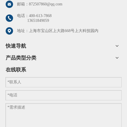
产生的腻子状胶体。一些质量比较好的粘钢胶即使静
邮箱：
872507860@qq.com
置一
电话：
400-613-7868
13651849059
地址：上海市宝山区上大路668号上大科技园内
快速导航
产品类型分类
在线联系