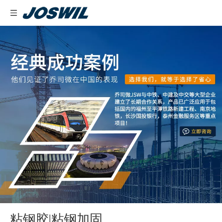
粘钢胶|粘钢加固