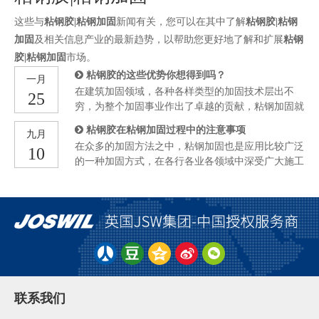
这些与
粘钢胶|粘钢加固
新闻有关，您可以在其中了解
粘钢胶|粘钢
加固
及相关信息产业的最新趋势，以帮助您更好地了解和扩展
粘钢
胶|粘钢加固
市场。
粘钢胶的这些优势你想得到吗？
一月
在建筑加固领域，各种各样类型的加固技术层出不
25
穷，为整个加固事业作出了卓越的贡献，粘钢加固就
是其中比较重要的一款加固技术，虽然来说比较传
粘钢胶在粘钢加固过程中的注意事项
九月
统，但使用到今天，积累的经验越来越丰富，能够熟
在众多的加固方法之中，粘钢加固也是应用比较广泛
10
练掌握之前加固技术的施工工人也越来越多。 那么
的一种加固方式，在各行各业各领域中深受广大施工
经常有客户会来咨询，说粘钢加固的核心材料是什
人员的青睐。那么经常有客户咨询说，粘钢胶在加固
么？今天就来和大家聊一聊这方面的内容，希望通过
过程中应该注意哪些方面呢？今天就和大家来重点聊
下面的介绍，能够帮助大家更加的了解这款加固技
一聊这方面的话题，希望可以帮助大家在以后的施工
术，在以后需要进行建筑物加固时，能够妥善的利用
过程中，能够合理的科学的利用粘钢胶。 粘钢胶在
这款加固技术，达成不错的加固效果。 那么张钢加
固化之后，基本上可以称为是无毒剂材料，但是如果
固的核心材料其实是粘钢胶这种材料在使用的过程中
没有完全固化之前，粘钢胶一般组分会对皮肤和眼睛
其实具有多少优势下面就来简单给大家介绍一下。
有一定的刺激效果。所以施工工人在进行粘钢加固
施工比较方便快捷 粘钢胶在使用的过程当中还是比
时，需要进行一定的防护，比如说装备安全帽，工作
较方便快捷
服和手套等，来保护自己不受伤害。 如果是比较正
联系我们
常的粘钢胶，那么应该是会呈现出均匀的，没有气泡