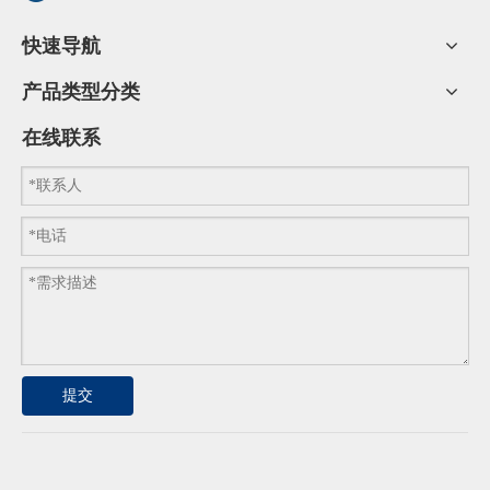
成功案例
快速导航
产品类型分类
乔司微SW与中铁、中建及中交等大型企业建立了长期合作关
系，产品已广泛应用于包括国内的福州至平潭铁路新建工
在线联系
程，南京地铁，长沙国投银行，泰州金融服务区等重点项
目！
提交