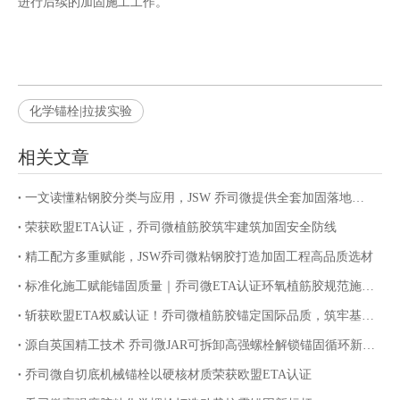
进行后续的加固施工工作。
化学锚栓|拉拔实验
相关文章
一文读懂粘钢胶分类与应用，JSW 乔司微提供全套加固落地服务
荣获欧盟ETA认证，乔司微植筋胶筑牢建筑加固安全防线
精工配方多重赋能，JSW乔司微粘钢胶打造加固工程高品质选材
标准化施工赋能锚固质量｜乔司微ETA认证环氧植筋胶规范施工指南
斩获欧盟ETA权威认证！乔司微植筋胶锚定国际品质，筑牢基建锚固安全防线
源自英国精工技术 乔司微JAR可拆卸高强螺栓解锁锚固循环新价值
乔司微自切底机械锚栓以硬核材质荣获欧盟ETA认证