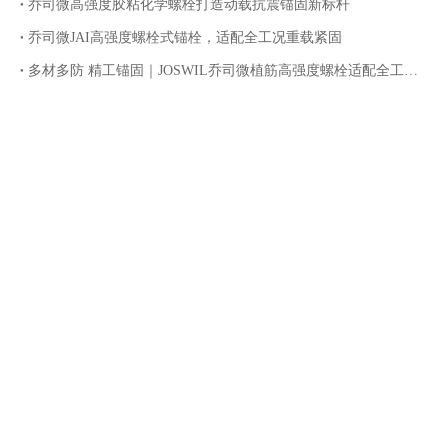
乔司微高强度胶粘化学螺栓打造动载抗震锚固新标杆
乔司微JAI高强度螺栓式锚栓，适配全工况重载紧固
多材多防 精工锚固｜JOSWIL乔司微植筋高强度螺栓适配全工况腐蚀环境