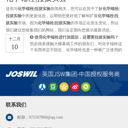
这些与
化学锚栓|拉拔实验
新闻相关，您可以在其中了解
化学锚栓|
拉拔实验
中的更新信息，以帮助您更好地了解和扩展
化学锚栓|拉
拔实验
市场。因为
化学锚栓|拉拔实验
的市场正在发生变化，所以
我们建议您收集我们的网站，我们会定期向您展示最新消息。
使用化学锚栓进行加固后，还需要拉拔实验吗？
十二月
想必很多接触大楼幕墙工作的朋友们，对化学锚栓这
10
个东西肯定不陌生，化学锚栓也是一种被广泛使用的
新型加固材料。也有很多朋友们问我：在施工中安装
完化学锚栓后，还有必要对锚栓进行拉拔试验嘛？这
应该也是很多朋友们的疑惑，今天我就带大家了解
下，是否需要进行拉拔试验。 我们先来说说，什么
是拉拔试验。化学锚栓的拉拔试验就是对横向力情况
的检测，把喇拉拔点和锚栓进行连接。另外，如果是
建筑的基材不同，最后会呈现不同的表现。比如，如
果我们是在大理石上进行作业，那测试横向的拉力就
不行，还是需要汽车通过钢绳来进行拉拔测试。很多
联系我们
人可能还会不解，即使我们做了拉拔试验，那这种试
验又有什么作用呢？可以这么说，作为锚固材料的化
邮箱：
872507860@qq.com