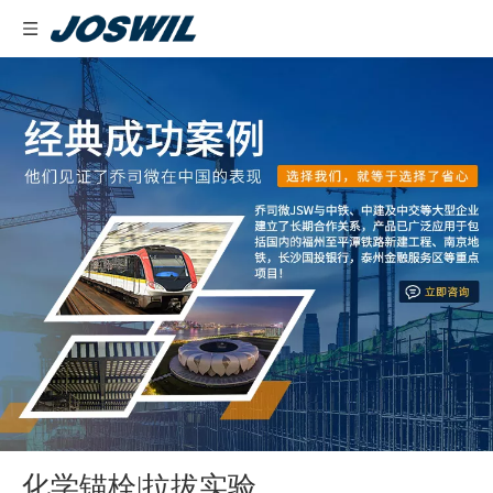
化学锚栓|拉拔实验